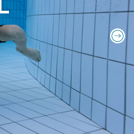
L
her