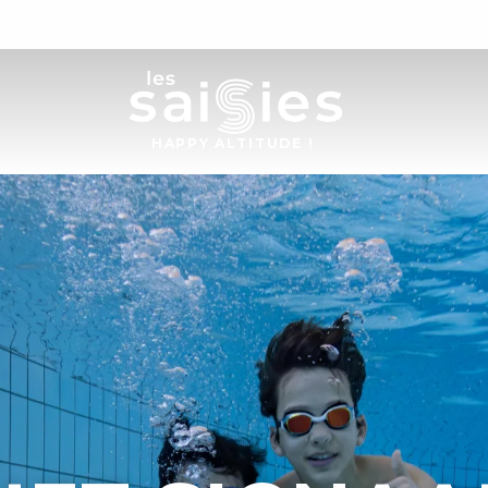
H
A
P
P
Y
 A
L
TI
T
U
D
E
!