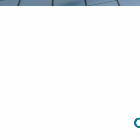
24 AOÛT 2025
La Régal’ade