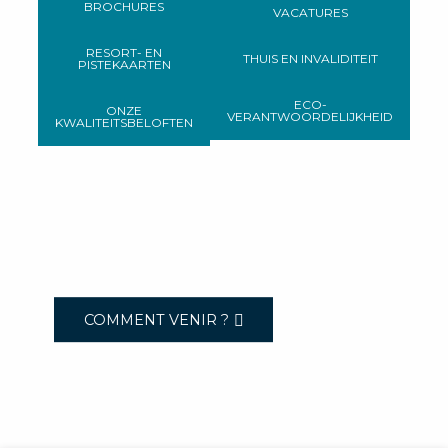
BROCHURES
VACATURES
RESORT- EN
THUIS EN INVALIDITEIT
PISTEKAARTEN
ECO-
ONZE
VERANTWOORDELIJKHEID
KWALITEITSBELOFTEN
COMMENT VENIR ?