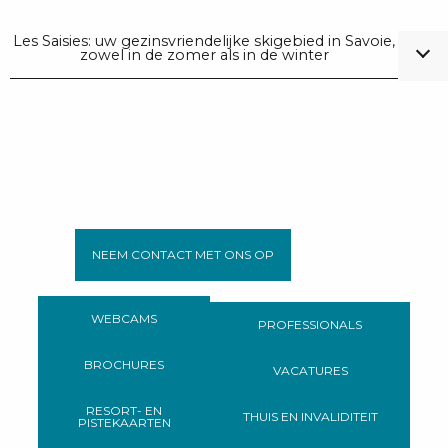
Les Saisies: uw gezinsvriendelijke skigebied in Savoie,
zowel in de zomer als in de winter
NEEM CONTACT MET ONS OP
WEBCAMS
PROFESSIONALS
BROCHURES
VACATURES
RESORT- EN
THUIS EN INVALIDITEIT
PISTEKAARTEN