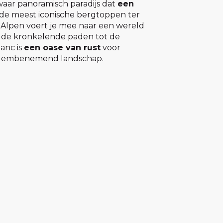
aar panoramisch paradijs dat
een
de meest iconische bergtoppen ter
e Alpen voert je mee naar een wereld
n de kronkelende paden tot de
anc is
een oase van rust
voor
 adembenemend landschap.