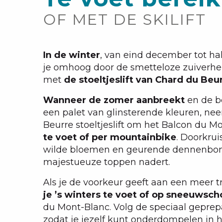
OF MET DE SKILIFT
In de winter
, van eind december tot half
je omhoog door de smetteloze zuiverhe
met
de stoeltjeslift van Chard du Beu
Wanneer de zomer aanbreekt
en de b
een palet van glinsterende kleuren, n
Beurre stoeltjeslift om het Balcon du M
te voet of per mountainbike
. Doorkru
wilde bloemen en geurende dennenbome
majestueuze toppen nadert.
Als je de voorkeur geeft aan een meer t
je ’s winters te voet of op sneeuwsc
du Mont-Blanc. Volg de speciaal gepr
zodat je jezelf kunt onderdompelen in 