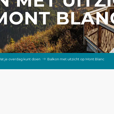
 MET UITZ
MONT BLAN
at je overdag kunt doen
Balkon met uitzicht op Mont Blanc