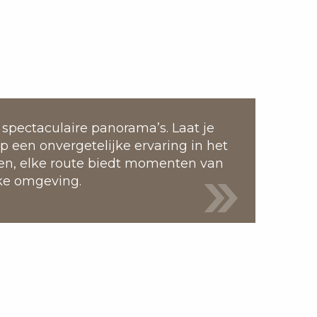
spectaculaire panorama’s. Laat je
op een onvergetelijke ervaring in het
nen, elke route biedt momenten van
jke omgeving.