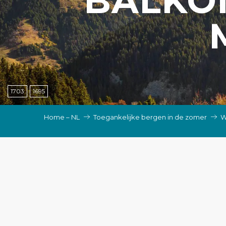
BALKON
EN, GROEPEN, ONDERNEMINGSRADEN
NG VAN LES SAISIES
TEN – NL
1703
1695
Home – NL
Toegankelijke bergen in de zomer
W