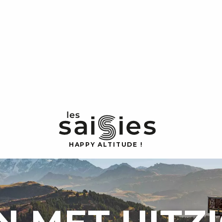
H
A
P
P
Y
 A
L
TI
T
U
D
E
!