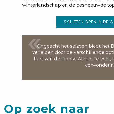
winterlandschap en de besneeuwde to
SKILIFTEN OPEN IN DE 
Ongeacht het seizoen biedt het B
verleiden door de verschillende opti
hart van de Franse Alpen. Te voet
verwondering
Op zoek naar