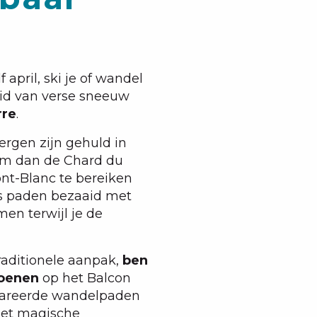
 april, ski je of wandel
id van verse sneeuw
rre
.
ergen zijn gehuld in
eem dan de Chard du
ont-Blanc te bereiken
is paden bezaaid met
n terwijl je de
raditionele aanpak,
ben
hoenen
op het Balcon
epareerde wandelpaden
het magische