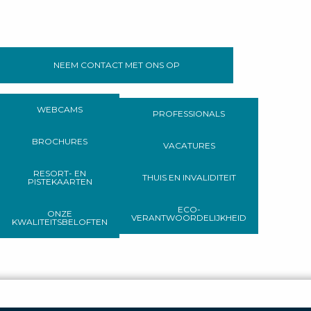
NEEM CONTACT MET ONS OP
WEBCAMS
PROFESSIONALS
BROCHURES
VACATURES
RESORT- EN
THUIS EN INVALIDITEIT
PISTEKAARTEN
ECO-
ONZE
VERANTWOORDELIJKHEID
KWALITEITSBELOFTEN