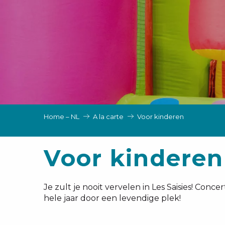
EN, GROEPEN, ONDERNEMINGSRADEN
NG VAN LES SAISIES
TEN – NL
Home – NL
A la carte
Voor kinderen
Voor kinderen
Je zult je nooit vervelen in Les Saisies! Conc
hele jaar door een levendige plek!