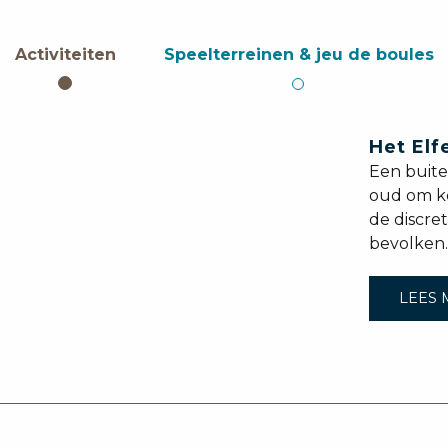
Activiteiten
Speelterreinen & jeu de boules
Het Elf
Een buit
oud om ke
de discret
bevolken.
LEES 