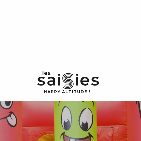
H
A
P
P
Y
 A
L
TI
T
U
D
E
!