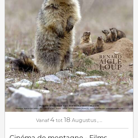
4
18
Vanaf
tot
Augustus
,
...
Cinéma de montagne - Films