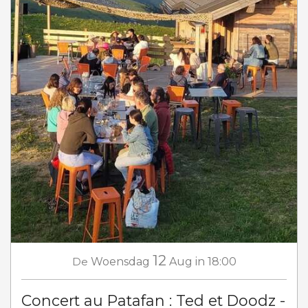
12
De
Woensdag
Aug
in 18:00
Concert au Patafan : Ted et Doodz -