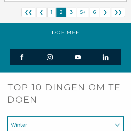
❮❮
❮
1
2
3
5+
6
❯
❯❯
DOE MEE
TOP 10 DINGEN OM TE
DOEN
Winter