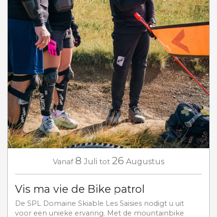
8
26
Vanaf
Juli
tot
Augustus
Vis ma vie de Bike patrol
De SPL Domaine Skiable Les Saisies nodigt u uit
voor een unieke ervaring. Met de mountainbike