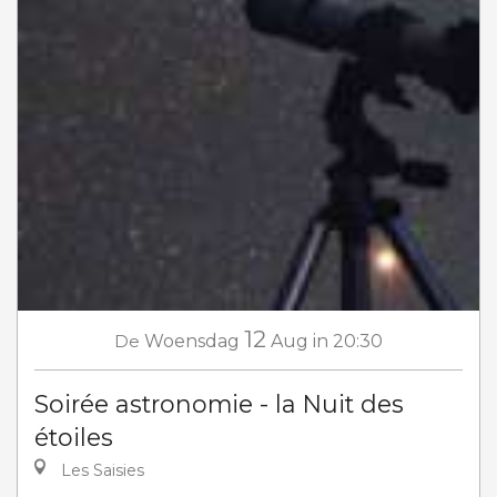
12
De
Woensdag
Aug
in 20:30
Soirée astronomie - la Nuit des
étoiles
Les Saisies