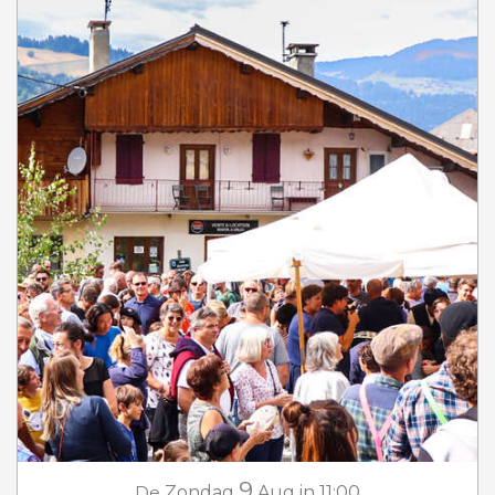
9
De
Zondag
Aug
in 11:00