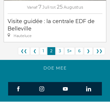
7
25
Vanaf
Juli
tot
Augustus
Visite guidée : la centrale EDF de
Belleville
Hauteluce
❮❮
❮
1
2
3
5+
6
❯
❯❯
DOE MEE