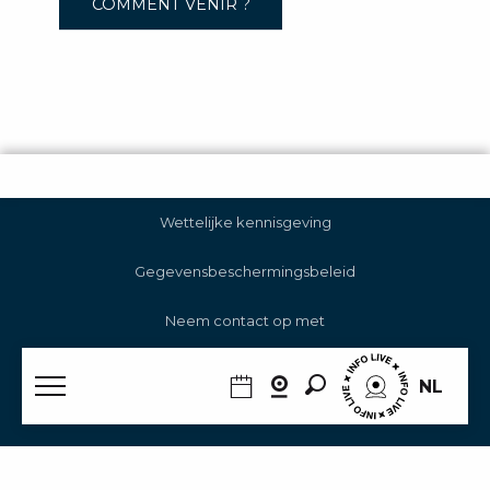
COMMENT VENIR ?
Wettelijke kennisgeving
Gegevensbeschermingsbeleid
Neem contact op met
Beheer van cookies
Zoek op
NL
RGAA
Home – NL