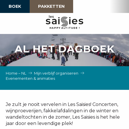
Aller
BOEK
PAKKETTEN
au
contenu
principal
H
A
P
P
Y
 A
L
TI
T
U
D
E
!
AL HET DAGBOEK
Home – NL
Mijn verblijf organiseren
Evenementen & animaties
Je zult je nooit vervelen in Les Saisies! Concerten,
wijnproeverijen, fakkelafdalingen in de winter en
wandeltochten in de zomer, Les Saisies is het hele
jaar door een levendige plek!