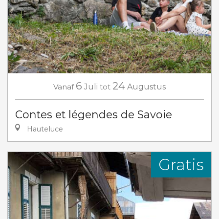
6
24
Vanaf
Juli
tot
Augustus
Contes et légendes de Savoie
Hauteluce
Gratis