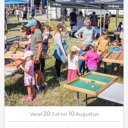
20
10
Vanaf
Juli
tot
Augustus