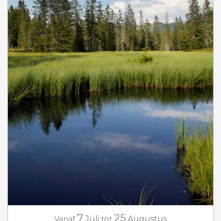
7
25
Vanaf
Juli
tot
Augustus