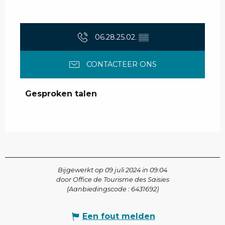
06.28.25.02.
▒▒
CONTACTEER ONS
Gesproken talen
Gesproken talen
Bijgewerkt op 09 juli 2024 in 09:04
door Office de Tourisme des Saisies
(Aanbiedingscode :
6431692
)
Een fout melden