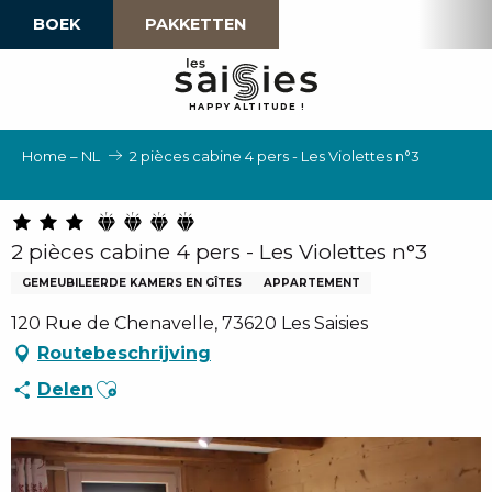
Aller
BOEK
PAKKETTEN
au
contenu
principal
H
A
P
P
Y
 A
L
TI
T
U
D
E
!
Home – NL
2 pièces cabine 4 pers - Les Violettes n°3
2 pièces cabine 4 pers - Les Violettes n°3
GEMEUBILEERDE KAMERS EN GÎTES
APPARTEMENT
120 Rue de Chenavelle, 73620 Les Saisies
Routebeschrijving
Ajouter aux favoris
Delen