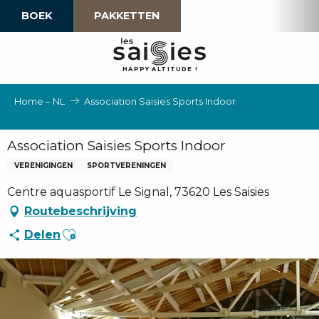
Aller
BOEK
PAKKETTEN
au
contenu
principal
H
A
P
P
Y
 A
L
TI
T
U
D
E
!
Home – NL
Association Saisies Sports Indoor
Association Saisies Sports Indoor
VERENIGINGEN
SPORTVERENINGEN
Centre aquasportif Le Signal, 73620 Les Saisies
Routebeschrijving
Ajouter aux favoris
Delen