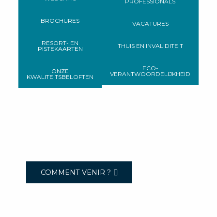
PROFESSIONALS
BROCHURES
VACATURES
RESORT- EN
THUIS EN INVALIDITEIT
PISTEKAARTEN
ECO-
ONZE
VERANTWOORDELIJKHEID
KWALITEITSBELOFTEN
COMMENT VENIR ?