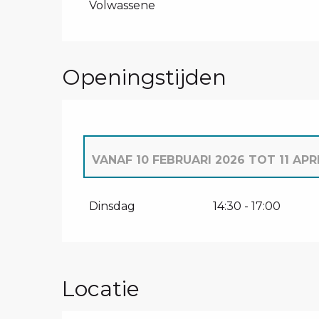
VAN
14 DECEMBER 2025
TOT
3 FEBRU
Volwassene
Openingstijden
VANAF
10 FEBRUARI 2026
TOT
11 APR
VANAF
1 JANUARI 2026
TOT
3 FEBRUA
Dinsdag
14:30 - 17:00
Locatie