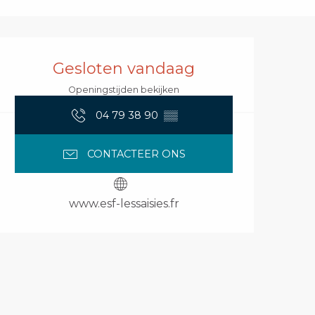
Openingstijden en 
Gesloten vandaag
Openingstijden bekijken
04 79 38 90
▒▒
CONTACTEER ONS
www.esf-lessaisies.fr