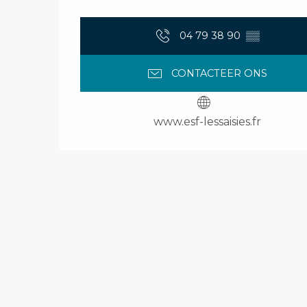
04 79 38 90
▒▒
CONTACTEER ONS
www.esf-lessaisies.fr