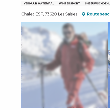
EN, GROEPEN, ONDERNEMINGSRADEN
VERHUUR MATERIAAL
WINTERSPORT
SNEEUWSCHOEN
NG VAN LES SAISIES
Chalet ESF, 73620 Les Saisies
Routebesch
TEN – NL