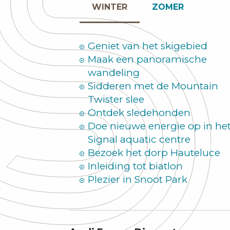
WINTER
ZOMER
Geniet van het skigebied
Maak een panoramische
wandeling
Sidderen met de Mountain
Twister slee
Ontdek sledehonden
Doe nieuwe energie op in he
Signal aquatic centre
Bezoek het dorp Hauteluce
Inleiding tot biatlon
Plezier in Snoot Park