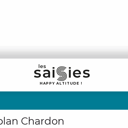
H
A
P
P
Y
 A
L
TI
T
U
D
E
!
 plan Chardon