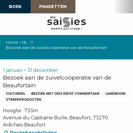
Aller
BOEK
PAKKETTEN
au
contenu
principal
H
A
P
P
Y
 A
L
TI
T
U
D
E
!
Home – NL
Bezoek aan de zuivelcoöperatie van de Beaufortain
1 januari > 31 december
Bezoek aan de zuivelcoöperatie van de
Beaufortain
CULTUREEL
BEZOEK MET GIDS EN/OF COMMENTAAR
LANDBOUW
STREEKPRODUCTEN
Hoogte : 733m
Avenue du Capitaine Bulle, Beaufort, 73270
Arêches-Beaufort
Routebeschrijving