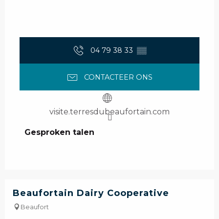
04 79 38 33
▒▒
CONTACTEER ONS
visite.terresdubeaufortain.com
Gesproken talen
Gesproken talen
Beaufortain Dairy Cooperative
Beaufort