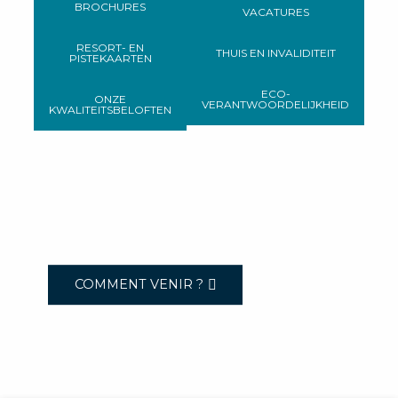
BROCHURES
VACATURES
RESORT- EN
THUIS EN INVALIDITEIT
PISTEKAARTEN
ECO-
ONZE
VERANTWOORDELIJKHEID
KWALITEITSBELOFTEN
COMMENT VENIR ?