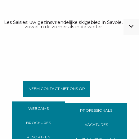
Les Saisies: uw gezinsvriendelijke skigebied in Savoie,
zowel in de zomer als in de winter
NEEM CONTACT MET ONS OP
WEBCAMS
PROFESSIONALS
BROCHURES
VACATURES
RESORT- EN
THUIS EN INVALIDITEIT