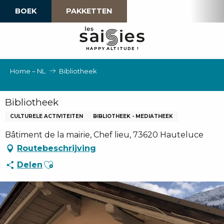
Aller
BOEK
PAKKETTEN
au
contenu
principal
H
A
P
P
Y
 A
L
TI
T
U
D
E
!
Home – NL
Bibliotheek
Bibliotheek
CULTURELE ACTIVITEITEN
BIBLIOTHEEK - MEDIATHEEK
Bâtiment de la mairie, Chef lieu, 73620 Hauteluce
Routebeschrijving
Ajouter aux favoris
Delen