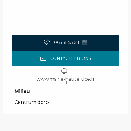
06 88 53 58
▒▒
CONTACTEER ONS
www.mairie-hauteluce.fr
Milieu
Milieu
Centrum dorp