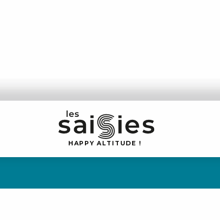
H
A
P
P
Y
 A
L
TI
T
U
D
E
!