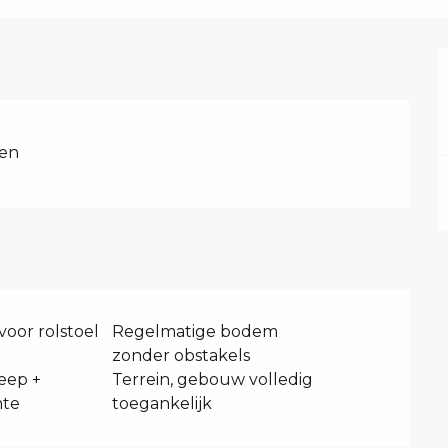
ten
voor rolstoel
Regelmatige bodem
zonder obstakels
eep +
Terrein, gebouw volledig
mte
toegankelijk