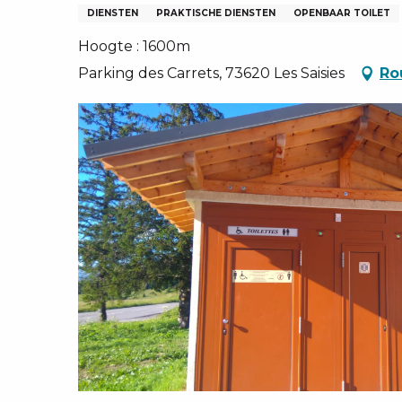
EN, GROEPEN, ONDERNEMINGSRADEN
DIENSTEN
PRAKTISCHE DIENSTEN
OPENBAAR TOILET
NG VAN LES SAISIES
Hoogte : 1600m
TEN – NL
Parking des Carrets, 73620 Les Saisies
Ro