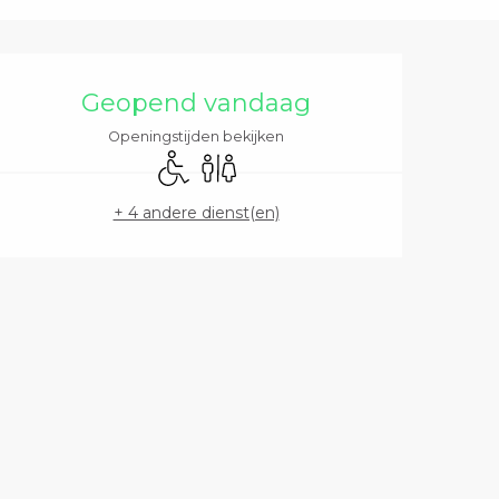
Openingstijden en 
Geopend vandaag
Openingstijden bekijken
Toegang voor gehandicapten
Toiletten
+ 4 andere dienst(en)