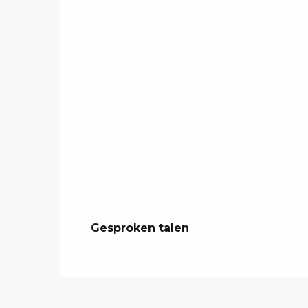
Gesproken talen
Gesproken talen