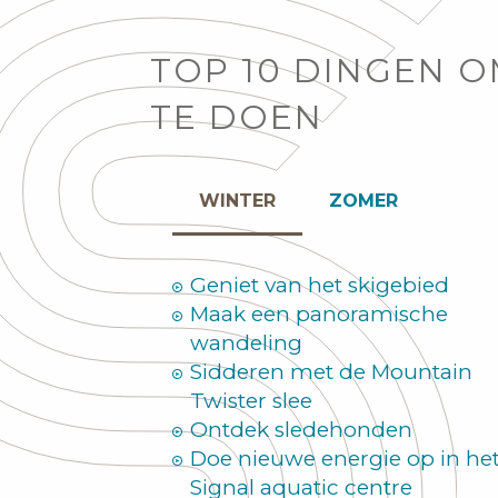
TOP 10 DINGEN 
TE DOEN
WINTER
ZOMER
Geniet van het skigebied
Maak een panoramische
wandeling
Sidderen met de Mountain
Twister slee
Ontdek sledehonden
Doe nieuwe energie op in he
Signal aquatic centre