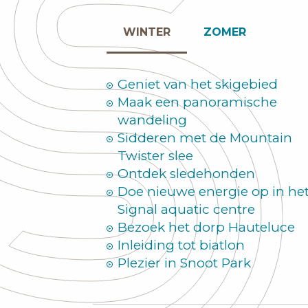
WINTER
ZOMER
Geniet van het skigebied
Maak een panoramische
wandeling
Sidderen met de Mountain
Twister slee
Ontdek sledehonden
Doe nieuwe energie op in he
Signal aquatic centre
Bezoek het dorp Hauteluce
Inleiding tot biatlon
Plezier in Snoot Park