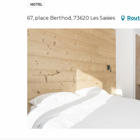
EN, GROEPEN, ONDERNEMINGSRADEN
HOTEL
NG VAN LES SAISIES
67, place Berthod, 73620 Les Saisies
Rout
TEN – NL