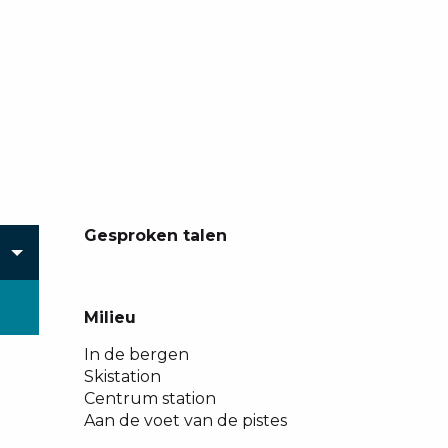
Gesproken talen
Gesproken talen
Milieu
Milieu
In de bergen
Skistation
Centrum station
Aan de voet van de pistes