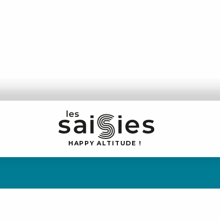
H
A
P
P
Y
 A
L
TI
T
U
D
E
!