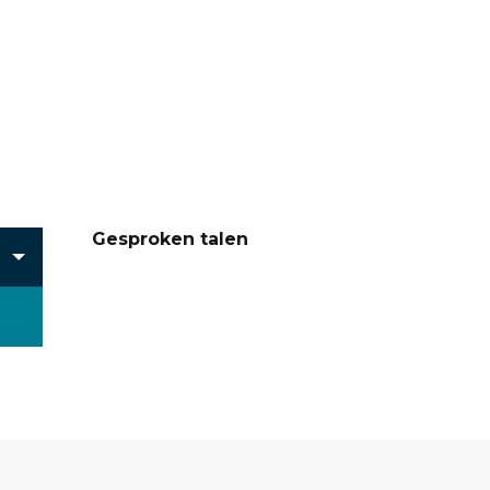
Gesproken talen
Gesproken talen