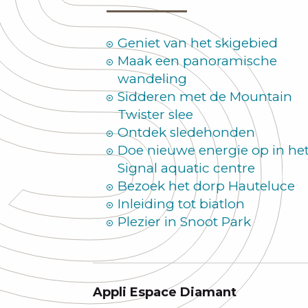
Geniet van het skigebied
Maak een panoramische
wandeling
Sidderen met de Mountain
Twister slee
Ontdek sledehonden
Doe nieuwe energie op in he
Signal aquatic centre
Bezoek het dorp Hauteluce
Inleiding tot biatlon
Plezier in Snoot Park
Appli Espace Diamant