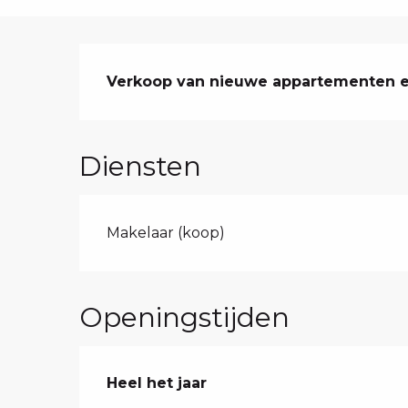
Beschrijving
Verkoop van nieuwe appartementen 
Diensten
Makelaar (koop)
Openingstijden
Heel het jaar
Heel het jaar