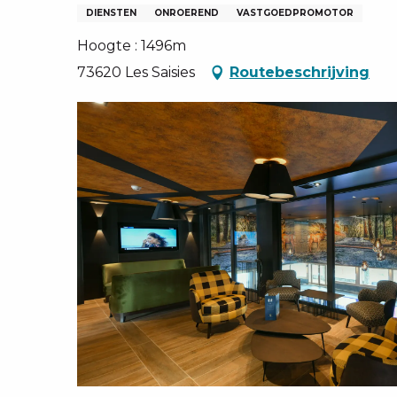
EN, GROEPEN, ONDERNEMINGSRADEN
DIENSTEN
ONROEREND
VASTGOEDPROMOTOR
NG VAN LES SAISIES
Hoogte : 1496m
TEN – NL
73620 Les Saisies
Routebeschrijving