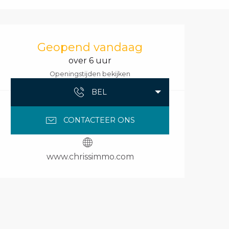
Openingstijden en 
Geopend vandaag
over 6 uur
Openingstijden bekijken
BEL
CONTACTEER ONS
www.chrissimmo.com