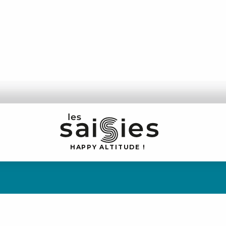
H
A
P
P
Y
 A
L
TI
T
U
D
E
!