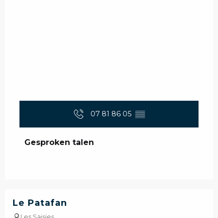
07 81 86 05
▒▒
Gesproken talen
Gesproken talen
Le Patafan
Les Saisies