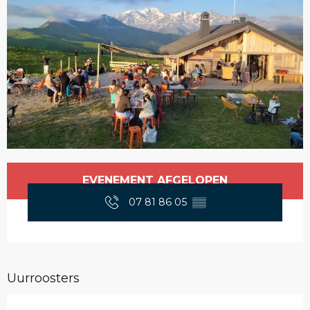
Openingstijden en contactgegevens
EVENEMENT AFGELOPEN
07 81 86 05
▒▒
Uurroosters