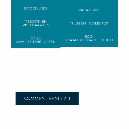
BROCHURES
VACATURES
RESORT- EN
THUIS EN INVALIDITEIT
PISTEKAARTEN
ECO-
ONZE
VERANTWOORDELIJKHEID
KWALITEITSBELOFTEN
COMMENT VENIR ?