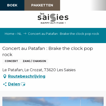
Aller
BOEK
PAKKETTEN
au
contenu
principal
H
A
P
P
Y
 A
L
TI
T
U
D
E
!
Home – NL
Concert au Patafan : Brake the clock pop rock
Concert au Patafan : Brake the clock pop
rock
CONCERT
ZANG / CHANSON
Le Patafan, Le Crozat, 73620 Les Saisies
Routebeschrijving
Ajouter aux favoris
Delen