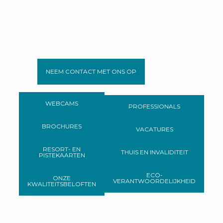
NEEM CONTACT MET ONS OP
WEBCAMS
PROFESSIONALS
BROCHURES
VACATURES
RESORT- EN
THUIS EN INVALIDITEIT
PISTEKAARTEN
ECO-
ONZE
VERANTWOORDELIJKHEID
KWALITEITSBELOFTEN