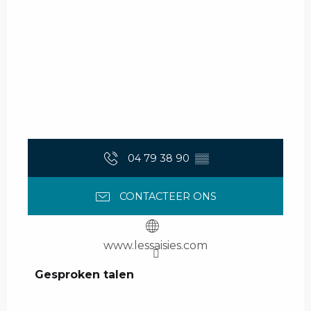
04 79 38 90
▒▒
CONTACTEER ONS
www.lessaisies.com
Gesproken talen
Gesproken talen