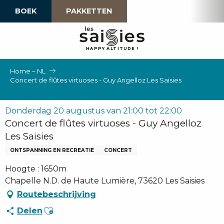
Aller
BOEK
PAKKETTEN
au
contenu
principal
H
A
P
P
Y
 A
L
TI
T
U
D
E
!
Home – NL
Concert de flûtes virtuoses - Guy Angelloz Les Saisies
Donderdag 20 augustus van 21:00 tot 22:00
Concert de flûtes virtuoses - Guy Angelloz
Les Saisies
ONTSPANNING EN RECREATIE
CONCERT
Hoogte : 1650m
Chapelle N.D. de Haute Lumière, 73620 Les Saisies
Routebeschrijving
Ajouter aux favoris
Delen