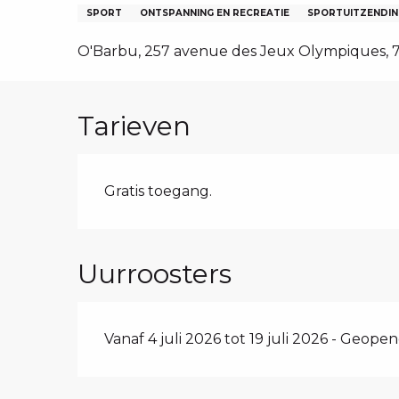
EN, GROEPEN, ONDERNEMINGSRADEN
SPORT
ONTSPANNING EN RECREATIE
SPORTUITZENDIN
NG VAN LES SAISIES
O'Barbu, 257 avenue des Jeux Olympiques, 73
TEN – NL
Tarieven
Gratis toegang.
Uurroosters
Vanaf 4 juli 2026 tot 19 juli 2026 - Geope