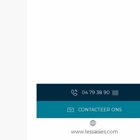
04 79 38 90
▒▒
CONTACTEER ONS
www.lessaisies.com