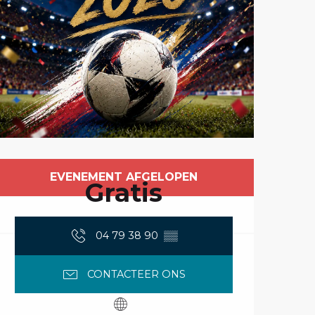
Openingstijden en 
EVENEMENT AFGELOPEN
Gratis
04 79 38 90
▒▒
CONTACTEER ONS