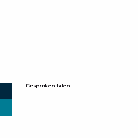
Gesproken talen
Gesproken talen