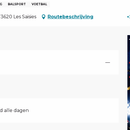
G
BALSPORT
VOETBAL
620 Les Saisies
Routebeschrijving
—
nd alle dagen