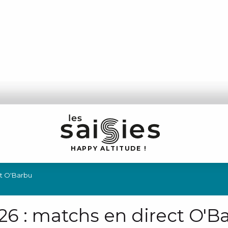
H
A
P
P
Y
 A
L
TI
T
U
D
E
!
t O'Barbu
 : matchs en direct O'B