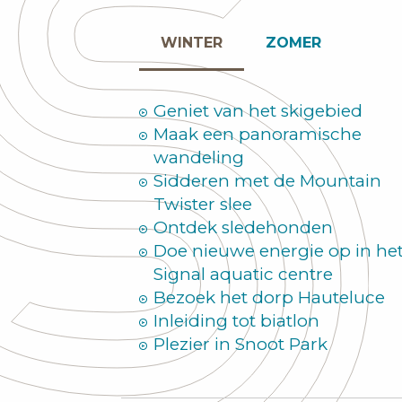
WINTER
ZOMER
Geniet van het skigebied
Maak een panoramische
wandeling
Sidderen met de Mountain
Twister slee
Ontdek sledehonden
Doe nieuwe energie op in he
Signal aquatic centre
Bezoek het dorp Hauteluce
Inleiding tot biatlon
Plezier in Snoot Park