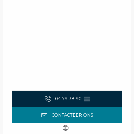
04 79 38 90
▒▒
CONTACTEER ONS