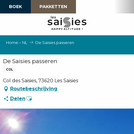
Aller
BOEK
PAKKETTEN
au
contenu
principal
H
A
P
P
Y
 A
L
TI
T
U
D
E
!
Home – NL
De Saisies passeren
De Saisies passeren
COL
Col des Saisies, 73620 Les Saisies
Routebeschrijving
Ajouter aux favoris
Delen