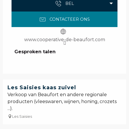
BEL
CONTACTEER ONS
www.cooperative-de-beaufort.com
Gesproken talen
Gesproken talen
Les Saisies kaas zuivel
Verkoop van Beaufort en andere regionale
producten (vleeswaren, wijnen, honing, crozets
...).
Les Saisies