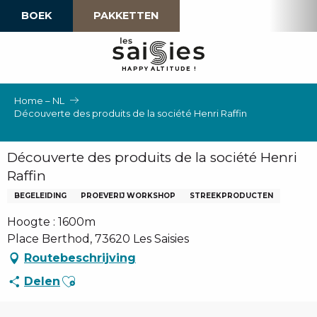
Aller
BOEK
PAKKETTEN
au
contenu
principal
H
A
P
P
Y
 A
L
TI
T
U
D
E
!
Home – NL
Découverte des produits de la société Henri Raffin
Découverte des produits de la société Henri
Raffin
BEGELEIDING
PROEVERIJ WORKSHOP
STREEKPRODUCTEN
Hoogte : 1600m
Place Berthod, 73620 Les Saisies
Routebeschrijving
Ajouter aux favoris
Delen