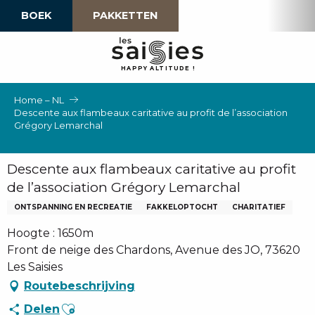
Aller
BOEK
PAKKETTEN
au
contenu
principal
H
A
P
P
Y
 A
L
TI
T
U
D
E
!
Home – NL
Descente aux flambeaux caritative au profit de l’association
Grégory Lemarchal
Descente aux flambeaux caritative au profit
de l’association Grégory Lemarchal
ONTSPANNING EN RECREATIE
FAKKELOPTOCHT
CHARITATIEF
Hoogte : 1650m
Front de neige des Chardons, Avenue des JO, 73620
Les Saisies
Routebeschrijving
Ajouter aux favoris
Delen