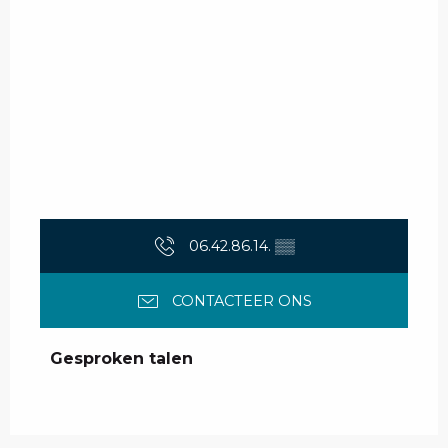
06.42.86.14.
▒▒
CONTACTEER ONS
Gesproken talen
Gesproken talen