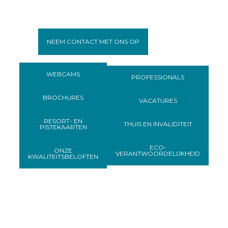
NEEM CONTACT MET ONS OP
WEBCAMS
PROFESSIONALS
BROCHURES
VACATURES
RESORT- EN
THUIS EN INVALIDITEIT
PISTEKAARTEN
ECO-
ONZE
VERANTWOORDELIJKHEID
KWALITEITSBELOFTEN