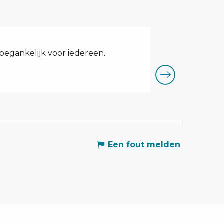
Downhill MT
oegankelijk voor iedereen.
Blauwe variant v
gebied (sprongen
Les Saisies
Een fout melden