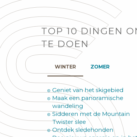
TOP 10 DINGEN 
TE DOEN
WINTER
ZOMER
Geniet van het skigebied
Maak een panoramische
wandeling
Sidderen met de Mountain
Twister slee
Ontdek sledehonden