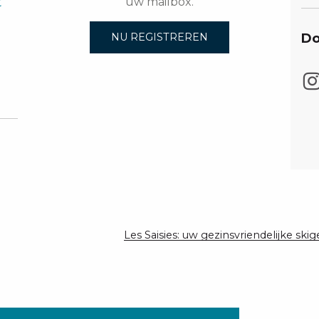
t
uw mailbox.
Do
NU REGISTREREN
Les Saisies: uw gezinsvriendelijke ski