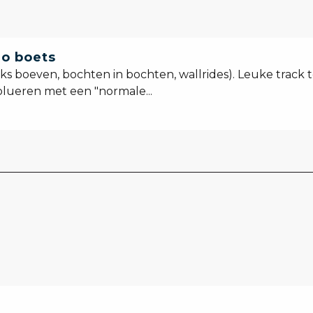
lo boets
s boeven, bochten in bochten, wallrides). Leuke track t
olueren met een "normale...