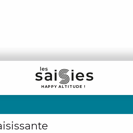
H
A
P
P
Y
 A
L
TI
T
U
D
E
!
isissante