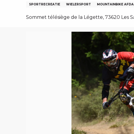
EN, GROEPEN, ONDERNEMINGSRADEN
SPORTRECREATIE
WIELERSPORT
MOUNTAINBIKE AFDA
NG VAN LES SAISIES
Sommet télésiège de la Légette, 73620 Les Sa
TEN – NL