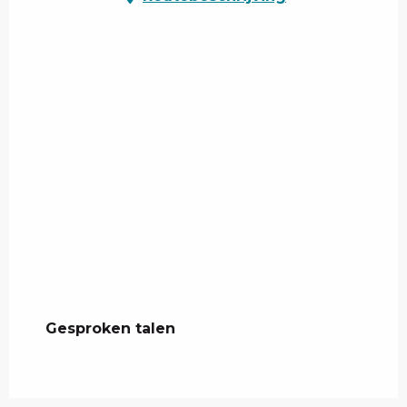
Gesproken talen
Gesproken talen