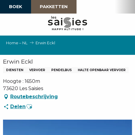
Aller
BOEK
PAKKETTEN
au
contenu
principal
H
A
P
P
Y
 A
L
TI
T
U
D
E
!
Home – NL
Erwin Eckl
Erwin Eckl
DIENSTEN
VERVOER
PENDELBUS
HALTE OPENBAAR VERVOER
Hoogte : 1650m
73620 Les Saisies
Routebeschrijving
Ajouter aux favoris
Delen