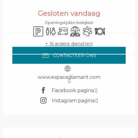
Openingstijden en contactgegevens
Gesloten vandaag
Openingstijden bekijken
Parkeerplaats
Toiletten
Camper
Picknickplaats
Dieren toegelaten
Restaurant
+ 16 andere dienst(en)
CONTACTEER ONS
www.espacediamant.com
Facebook pagina
Instagram pagina
Beschrijving