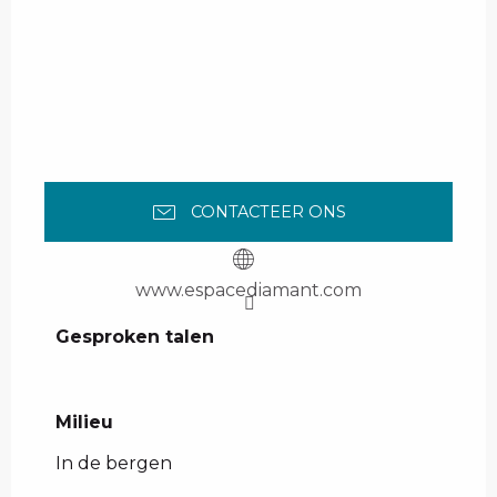
CONTACTEER ONS
www.espacediamant.com
Gesproken talen
Gesproken talen
Milieu
Milieu
In de bergen