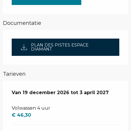
Documentatie
PLAN DES PISTES ESPACE
DIAMANT
Tarieven
Van
Van
19 december 2026
19 december 2026
tot
tot
3 april 2027
3 april 2027
Volwassen 4 uur
€ 46,30