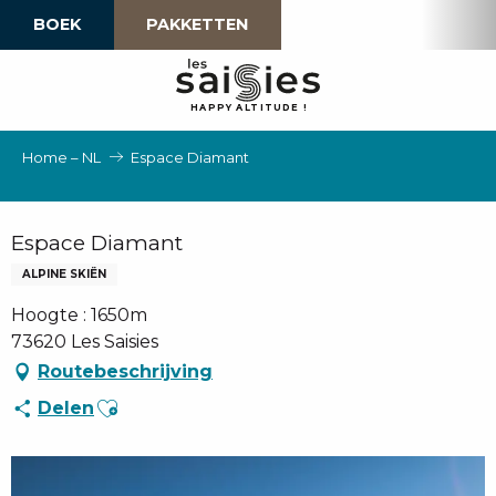
Aller
BOEK
PAKKETTEN
au
contenu
principal
H
A
P
P
Y
 A
L
TI
T
U
D
E
!
Home – NL
Espace Diamant
Espace Diamant
ALPINE SKIËN
Hoogte : 1650m
73620 Les Saisies
Routebeschrijving
Ajouter aux favoris
Delen