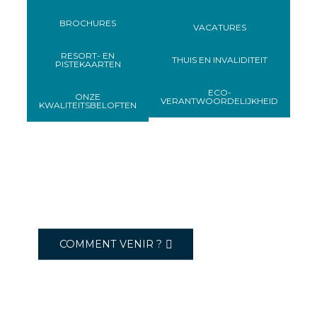
BROCHURES
VACATURES
RESORT- EN
THUIS EN INVALIDITEIT
PISTEKAARTEN
ECO-
ONZE
VERANTWOORDELIJKHEID
KWALITEITSBELOFTEN
COMMENT VENIR ?