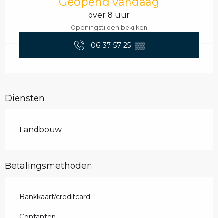
Geopend vandaag
over 8 uur
Openingstijden bekijken
06 37 57 25
▒▒
Diensten
Landbouw
Betalingsmethoden
Bankkaart/creditcard
Contanten