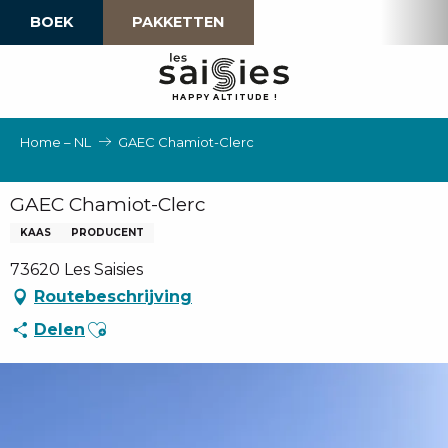
Aller
BOEK
PAKKETTEN
au
contenu
principal
H
A
P
P
Y
 A
L
TI
T
U
D
E
!
Home – NL
GAEC Chamiot-Clerc
GAEC Chamiot-Clerc
KAAS
PRODUCENT
73620 Les Saisies
Routebeschrijving
Ajouter aux favoris
Delen