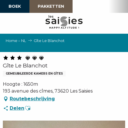
Aller
BOEK
PAKKETTEN
au
contenu
principal
H
A
P
P
Y
 A
L
TI
T
U
D
E
!
Home – NL
Gîte Le Blanchot
Gîte Le Blanchot
GEMEUBILEERDE KAMERS EN GÎTES
Hoogte : 1650m
193 avenue des cîmes, 73620 Les Saisies
Routebeschrijving
Ajouter aux favoris
Delen