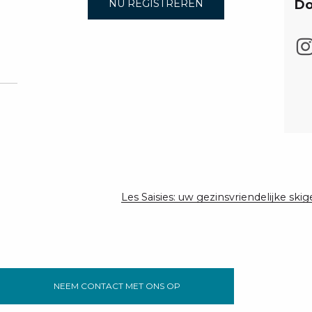
Do
NU REGISTREREN
Les Saisies: uw gezinsvriendelijke ski
NEEM CONTACT MET ONS OP