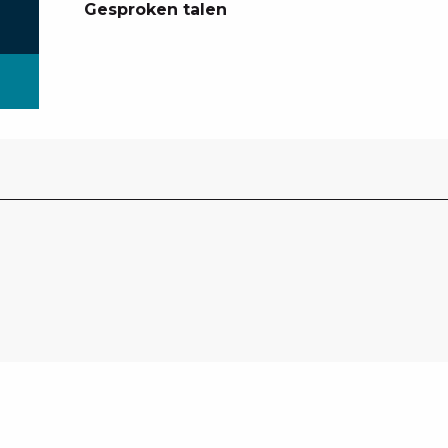
Gesproken talen
Gesproken talen