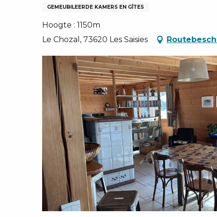
EN, GROEPEN, ONDERNEMINGSRADEN
GEMEUBILEERDE KAMERS EN GÎTES
NG VAN LES SAISIES
Hoogte : 1150m
TEN – NL
Le Chozal, 73620 Les Saisies
Routebeschr