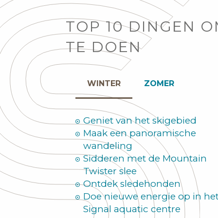
TOP 10 DINGEN 
TE DOEN
WINTER
ZOMER
Geniet van het skigebied
Maak een panoramische
wandeling
Sidderen met de Mountain
Twister slee
Ontdek sledehonden
Doe nieuwe energie op in he
Signal aquatic centre