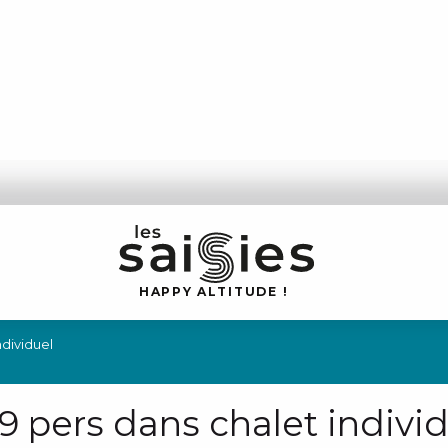
H
A
P
P
Y
 A
L
TI
T
U
D
E
!
dividuel
 pers dans chalet individ