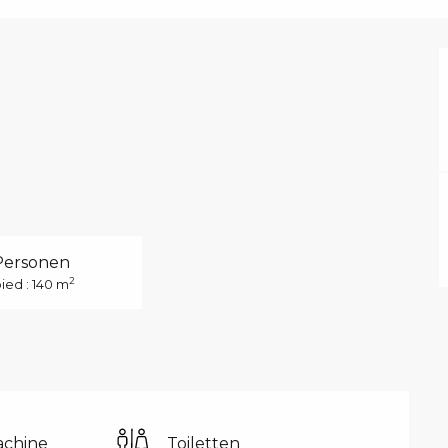
Personen
2
ied : 140 m
chine
Toiletten