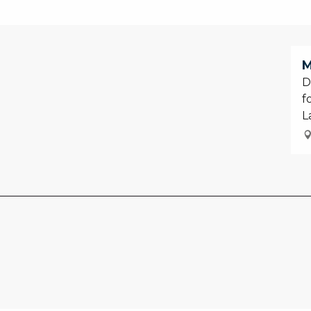
M
D
f
L