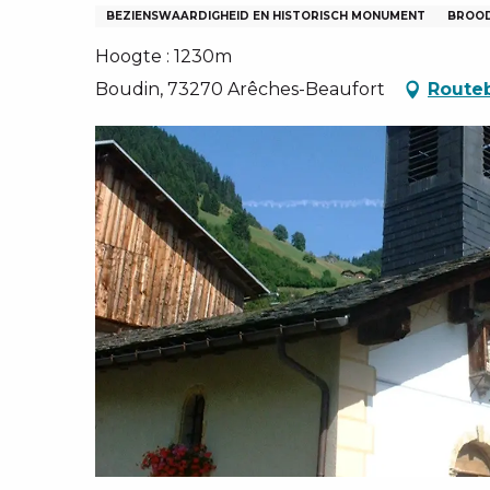
EN, GROEPEN, ONDERNEMINGSRADEN
BEZIENSWAARDIGHEID EN HISTORISCH MONUMENT
BROO
NG VAN LES SAISIES
Hoogte : 1230m
TEN – NL
Boudin, 73270 Arêches-Beaufort
Routeb