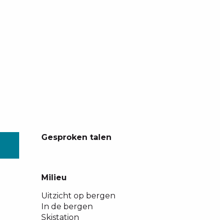
Gesproken talen
Gesproken talen
Milieu
Milieu
Uitzicht op bergen
In de bergen
Skistation