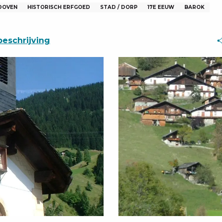
DOVEN
HISTORISCH ERFGOED
STAD / DORP
17E EEUW
BAROK
eschrijving