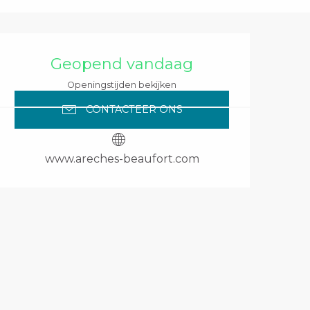
Openingstijden en 
Geopend vandaag
Openingstijden bekijken
CONTACTEER ONS
www.areches-beaufort.com