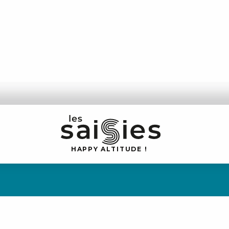
H
A
P
P
Y
 A
L
TI
T
U
D
E
!