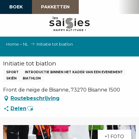
Aller
BOEK
PAKKETTEN
au
contenu
principal
H
A
P
P
Y
 A
L
TI
T
U
D
E
!
Home – NL
Initiatie tot biatlon
Initiatie tot biatlon
SPORT
INTRODUCTIE BINNEN HET KADER VAN EEN EVENEMENT
SKIËN
BIATHLON
Front de neige de Bisanne, 73270 Bisanne 1500
Routebeschrijving
Ajouter aux favoris
Delen
+1 FOTO