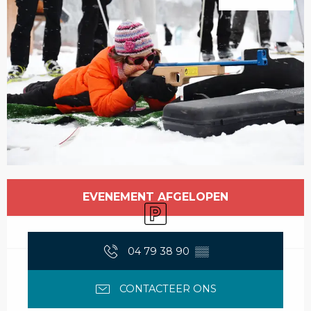
Openingstijden en contactgegevens
EVENEMENT AFGELOPEN
Parkeerplaats
04 79 38 90
▒▒
CONTACTEER ONS