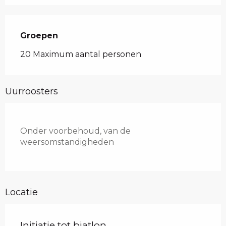
Groepen
Groepen
20 Maximum aantal personen
Uurroosters
Onder voorbehoud, van de
weersomstandigheden
Locatie
Initiatie tot biatlon