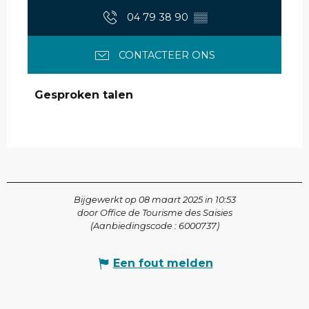
04 79 38 90
▒▒
CONTACTEER ONS
Gesproken talen
Gesproken talen
Bijgewerkt op 08 maart 2025 in 10:53
door Office de Tourisme des Saisies
(Aanbiedingscode :
6000737
)
Een fout melden