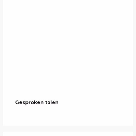
Gesproken talen
Gesproken talen