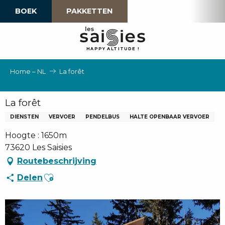
Aller
BOEK
PAKKETTEN
au
contenu
principal
H
A
P
P
Y
 A
L
TI
T
U
D
E
!
Home – NL
La forêt
La forêt
DIENSTEN
VERVOER
PENDELBUS
HALTE OPENBAAR VERVOER
Hoogte : 1650m
73620 Les Saisies
Routebeschrijving
Ajouter aux favoris
Delen