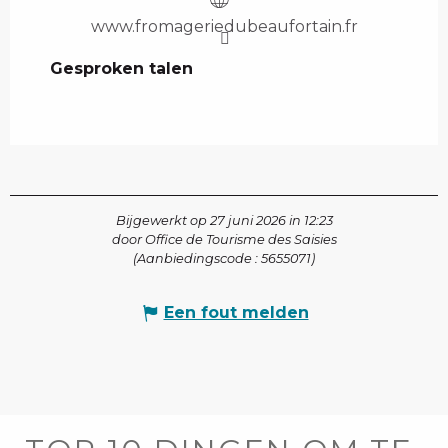
www.fromageriedubeaufortain.fr
Gesproken talen
Gesproken talen
Bijgewerkt op 27 juni 2026 in 12:23
door Office de Tourisme des Saisies
(Aanbiedingscode :
5655071
)
Een fout melden