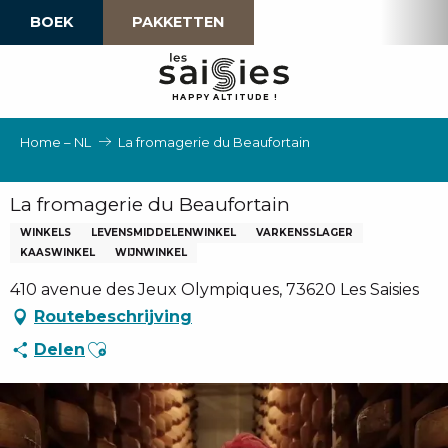
Aller
BOEK
PAKKETTEN
au
contenu
principal
H
A
P
P
Y
 A
L
TI
T
U
D
E
!
Home – NL
La fromagerie du Beaufortain
La fromagerie du Beaufortain
WINKELS
LEVENSMIDDELENWINKEL
VARKENSSLAGER
KAASWINKEL
WIJNWINKEL
410 avenue des Jeux Olympiques, 73620 Les Saisies
Routebeschrijving
Ajouter aux favoris
Delen