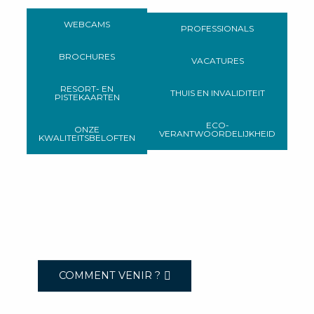
WEBCAMS
PROFESSIONALS
BROCHURES
VACATURES
RESORT- EN
THUIS EN INVALIDITEIT
PISTEKAARTEN
ECO-
ONZE
VERANTWOORDELIJKHEID
KWALITEITSBELOFTEN
COMMENT VENIR ?