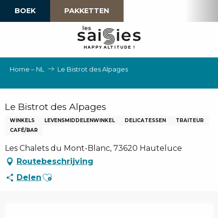
Aller
BOEK
PAKKETTEN
au
contenu
principal
H
A
P
P
Y
 A
L
TI
T
U
D
E
!
Home – NL
Le Bistrot des Alpages
Le Bistrot des Alpages
WINKELS
LEVENSMIDDELENWINKEL
DELICATESSEN
TRAITEUR
CAFÉ/BAR
Les Chalets du Mont-Blanc, 73620 Hauteluce
Routebeschrijving
Ajouter aux favoris
Delen
Openingstijden en contactgegevens