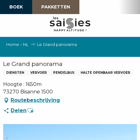
Aller
BOEK
PAKKETTEN
au
contenu
principal
H
A
P
P
Y
 A
L
TI
T
U
D
E
!
Home – NL
Le Grand panorama
Le Grand panorama
DIENSTEN
VERVOER
PENDELBUS
HALTE OPENBAAR VERVOER
Hoogte : 1650m
73270 Bisanne 1500
Routebeschrijving
Ajouter aux favoris
Delen