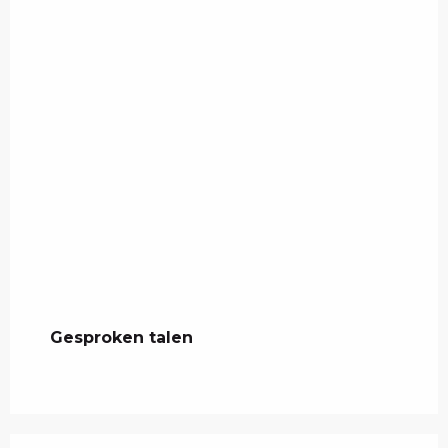
Gesproken talen
Gesproken talen