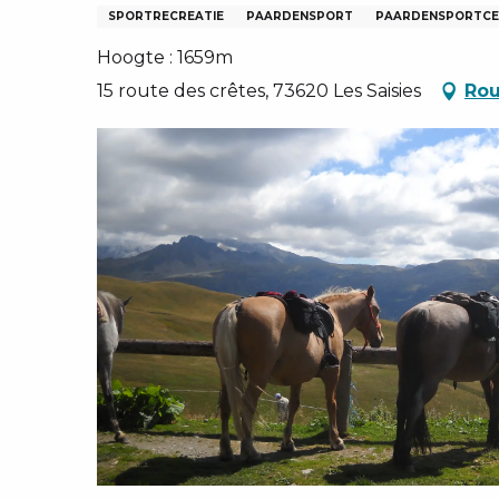
EN, GROEPEN, ONDERNEMINGSRADEN
SPORTRECREATIE
PAARDENSPORT
PAARDENSPORTC
NG VAN LES SAISIES
Hoogte : 1659m
TEN – NL
15 route des crêtes, 73620 Les Saisies
Rou