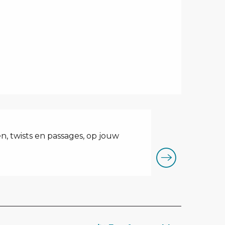
City stade
, twists en passages, op jouw
Stadion open vo
Les Saisies