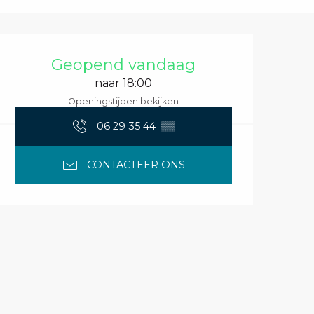
Openingstijden en 
Geopend vandaag
naar 18:00
Openingstijden bekijken
06 29 35 44
▒▒
CONTACTEER ONS