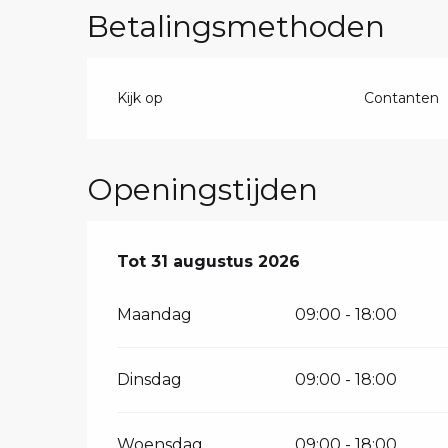
Betalingsmethoden
Kijk op
Contanten
Openingstijden
Vanaf
Tot
31 augustus 2026
7 juli 2026
tot
31 augustus 2026
Maandag
09:00 - 18:00
Dinsdag
09:00 - 18:00
Woensdag
09:00 - 18:00