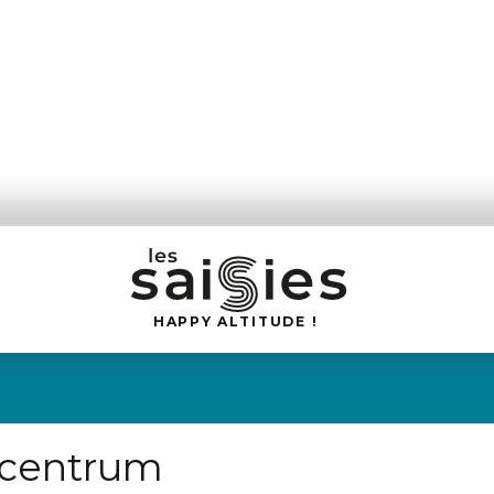
H
A
P
P
Y
 A
L
TI
T
U
D
E
!
tcentrum