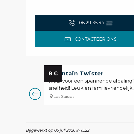
06 29 35 44
▒▒
CONTACTEER ONS
8
Mountain Twister
€
Klaar voor een spannende afdaling
snelheid! Leuk en familievriendelijk, 
Les Saisies
Bijgewerkt op 06 juli 2026 in 15:22