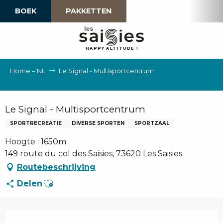
Aller
BOEK
PAKKETTEN
au
contenu
principal
H
A
P
P
Y
 A
L
TI
T
U
D
E
!
Home – NL
Le Signal - Multisportcentrum
Le Signal - Multisportcentrum
SPORTRECREATIE
DIVERSE SPORTEN
SPORTZAAL
Hoogte : 1650m
149 route du col des Saisies, 73620 Les Saisies
Routebeschrijving
Ajouter aux favoris
Delen
Openingstijden en contactgegevens