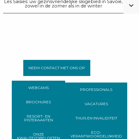
Les Saisies: uw gezinsvriendelijke skigebied in Savoie,
zowel in de zomer als in de winter
NEEM CONTACT MET ONS OP
WEBCAMS
PROFESSIONALS
BROCHURES
VACATURES
RESORT- EN
THUIS EN INVALIDITEIT
PISTEKAARTEN
ECO-
ONZE
VERANTWOORDELIJKHEID
KWALITEITSBELOFTEN