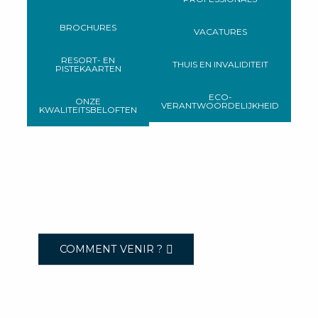
BROCHURES
VACATURES
RESORT- EN
THUIS EN INVALIDITEIT
PISTEKAARTEN
ECO-
ONZE
VERANTWOORDELIJKHEID
KWALITEITSBELOFTEN
COMMENT VENIR ?