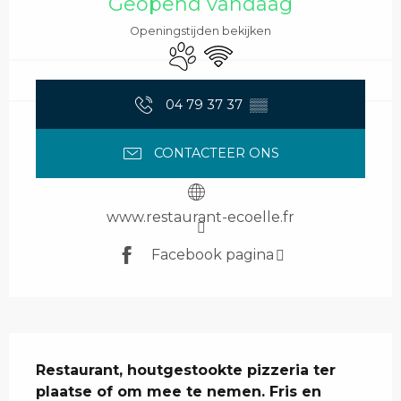
Geopend vandaag
Openingstijden bekijken
Dieren toegelaten
Wifi
04 79 37 37
▒▒
CONTACTEER ONS
www.restaurant-ecoelle.fr
Facebook pagina
Beschrijving
Restaurant, houtgestookte pizzeria ter 
plaatse of om mee te nemen. Fris en 