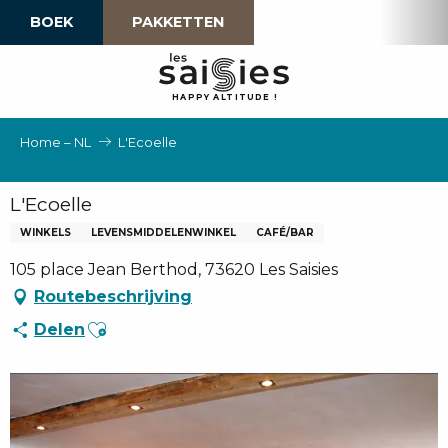
Aller
BOEK
PAKKETTEN
au
contenu
principal
H
A
P
P
Y
 A
L
TI
T
U
D
E
!
Home – NL
L'Ecoelle
L'Ecoelle
WINKELS
LEVENSMIDDELENWINKEL
CAFÉ/BAR
105 place Jean Berthod, 73620 Les Saisies
Routebeschrijving
Ajouter aux favoris
Delen