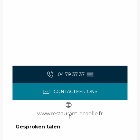
04 79 37 37
▒▒
CONTACTEER ONS
www.restaurant-ecoelle.fr
Gesproken talen
Gesproken talen