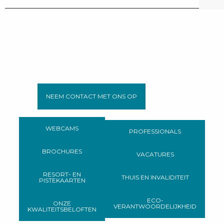
NEEM CONTACT MET ONS OP
WEBCAMS
PROFESSIONALS
BROCHURES
VACATURES
RESORT- EN
THUIS EN INVALIDITEIT
PISTEKAARTEN
ECO-
ONZE
VERANTWOORDELIJKHEID
KWALITEITSBELOFTEN