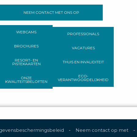
NEEM CONTACT MET ONS OP
WEBCAMS
PROFESSIONALS
BROCHURES
VACATURES
RESORT- EN
THUIS EN INVALIDITEIT
PISTEKAARTEN
ECO-
ONZE
VERANTWOORDELIJKHEID
KWALITEITSBELOFTEN
gevensbeschermingsbeleid
-
Neem contact op met
-