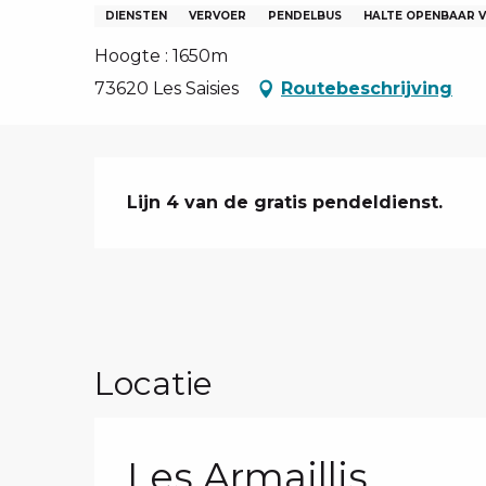
EN, GROEPEN, ONDERNEMINGSRADEN
DIENSTEN
VERVOER
PENDELBUS
HALTE OPENBAAR 
NG VAN LES SAISIES
Hoogte : 1650m
TEN – NL
73620 Les Saisies
Routebeschrijving
Beschrijving
Lijn 4 van de gratis pendeldienst.
Locatie
Les Armaillis