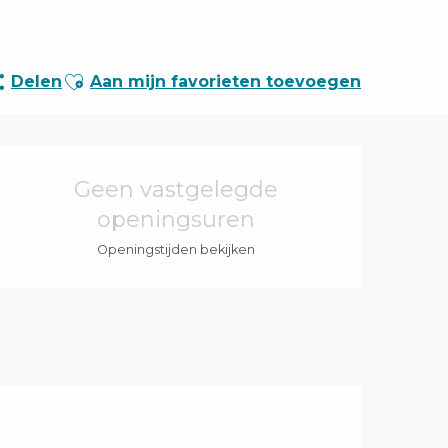
Ajouter aux favoris
Delen
Aan mijn favorieten toevoegen
Openingstijden en 
Geen vastgelegde
openingsuren
Openingstijden bekijken