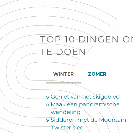
TOP 10 DINGEN 
TE DOEN
WINTER
ZOMER
Geniet van het skigebied
Maak een panoramische
wandeling
Sidderen met de Mountain
Twister slee