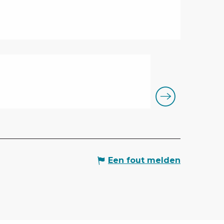
Le Signal
Alle lijn shuttle 
Les Saisies
Een fout melden