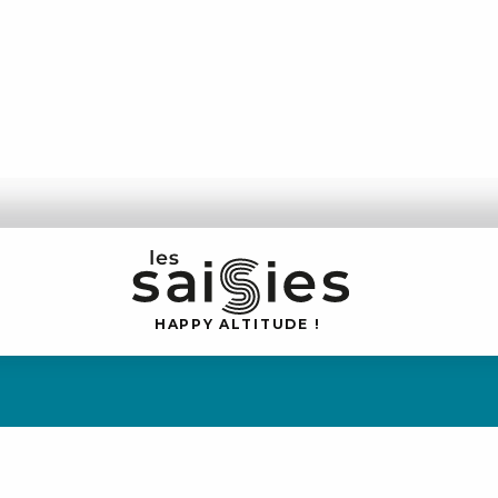
H
A
P
P
Y
 A
L
TI
T
U
D
E
!