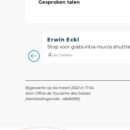
Gesproken talen
Gesproken talen
Erwin Eckl
Stop voor gratis intra-muros shuttles 
Les Saisies
Bijgewerkt op 04 maart 2022 in 17:04
door Office de Tourisme des Saisies
(Aanbiedingscode :
4846696
)