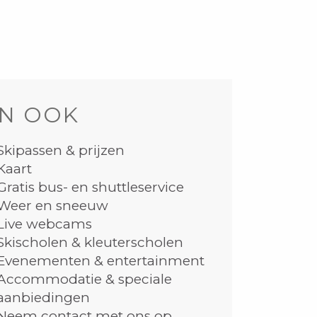
N OOK
Skipassen & prijzen
Kaart
Gratis bus- en shuttleservice
Weer en sneeuw
Live webcams
Skischolen & kleuterscholen
Evenementen & entertainment
Accommodatie & speciale
aanbiedingen
Neem contact met ons op