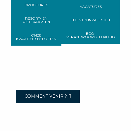
BROCHURES
VACATURES
RESORT- EN
THUIS EN INVALIDITEIT
PISTEKAARTEN
ECO-
ONZE
VERANTWOORDELIJKHEID
KWALITEITSBELOFTEN
COMMENT VENIR ?