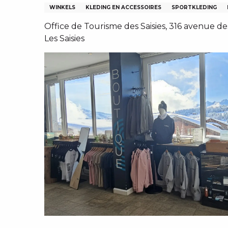
EN, GROEPEN, ONDERNEMINGSRADEN
WINKELS
KLEDING EN ACCESSOIRES
SPORTKLEDING
NG VAN LES SAISIES
Office de Tourisme des Saisies, 316 avenue 
TEN – NL
Les Saisies