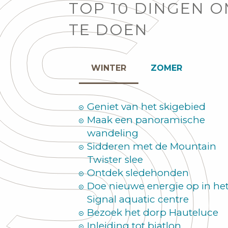
TOP 10 DINGEN 
TE DOEN
WINTER
ZOMER
Geniet van het skigebied
Maak een panoramische
wandeling
Sidderen met de Mountain
Twister slee
Ontdek sledehonden
Doe nieuwe energie op in he
Signal aquatic centre
Bezoek het dorp Hauteluce
Inleiding tot biatlon