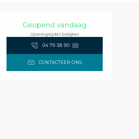
Openingstijden en 
Geopend vandaag
Openingstijden bekijken
04 79 38 90
▒▒
CONTACTEER ONS