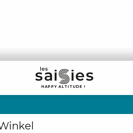
H
A
P
P
Y
 A
L
TI
T
U
D
E
!
 Winkel