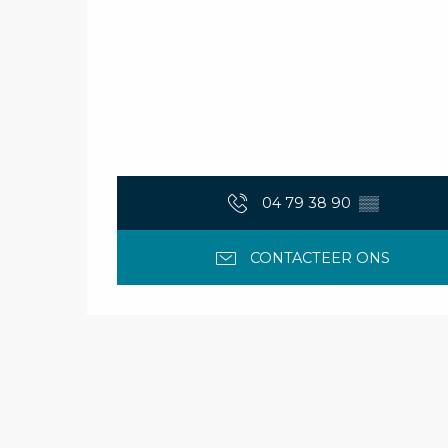
04 79 38 90
▒▒
CONTACTEER ONS