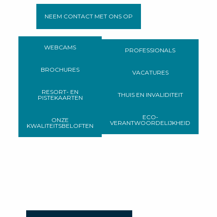
NEEM CONTACT MET ONS OP
WEBCAMS
PROFESSIONALS
BROCHURES
VACATURES
RESORT- EN
THUIS EN INVALIDITEIT
PISTEKAARTEN
ECO-
ONZE
VERANTWOORDELIJKHEID
KWALITEITSBELOFTEN