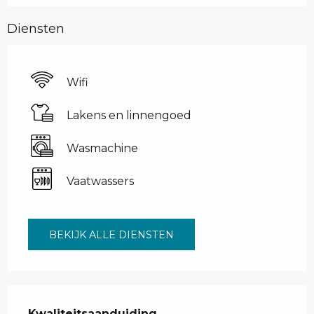
Diensten
Wifi
Lakens en linnengoed
Wasmachine
Vaatwassers
BEKIJK ALLE DIENSTEN
Dienstverlening
Kwaliteitsaanduiding
Kwaliteitsaanduiding