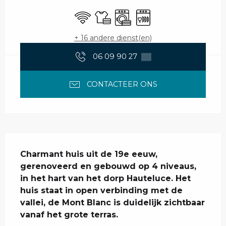
Wifi
Lakens en linnengoed
Wasmachine
Vaatwassers
+ 16 andere dienst(en)
06 09 90 27
▒▒
CONTACTEER ONS
Beschrijving
Charmant huis uit de 19e eeuw, 
gerenoveerd en gebouwd op 4 niveaus, 
in het hart van het dorp Hauteluce. Het 
huis staat in open verbinding met de 
vallei, de Mont Blanc is duidelijk zichtbaar 
vanaf het grote terras.