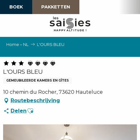
Aller
BOEK
PAKKETTEN
au
contenu
principal
H
A
P
P
Y
 A
L
TI
T
U
D
E
!
Home – NL
L'OURS BLEU
L'OURS BLEU
GEMEUBILEERDE KAMERS EN GÎTES
10 chemin du Rocher, 73620 Hauteluce
Routebeschrijving
Ajouter aux favoris
Delen