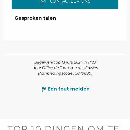
CONTACTEER ONS
Gesproken talen
Gesproken talen
Bijgewerkt op 13 juni 2024 in 11:23
door Office de Tourisme des Saisies
(Aanbiedingscode :
5879890
)
Een fout melden
TOP 10 DINGEN OM TE