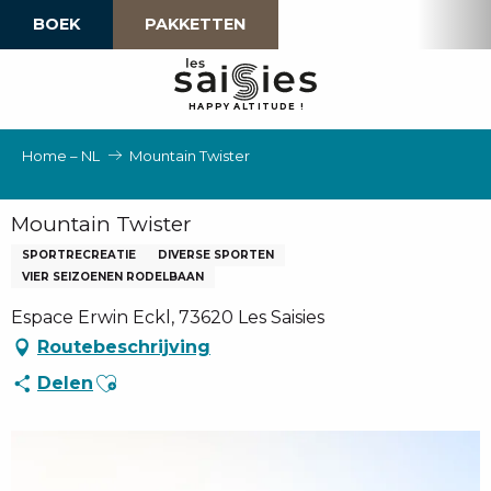
Aller
BOEK
PAKKETTEN
au
contenu
principal
H
A
P
P
Y
 A
L
TI
T
U
D
E
!
Home – NL
Mountain Twister
Mountain Twister
SPORTRECREATIE
DIVERSE SPORTEN
VIER SEIZOENEN RODELBAAN
Espace Erwin Eckl, 73620 Les Saisies
Routebeschrijving
Ajouter aux favoris
Delen