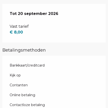
Van
Tot
20 september 2026
13 juni 2026
tot
20 september 2026
Vast tarief
€ 8,00
Betalingsmethoden
Bankkaart/creditcard
Kijk op
Contanten
Online betaling
Contactloze betaling