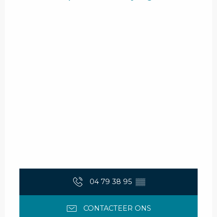
04 79 38 95
▒▒
CONTACTEER ONS