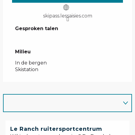
skipass.lessaisies.com
Gesproken talen
Gesproken talen
Milieu
Milieu
In de bergen
Skistation
Le Ranch ruitersportcentrum