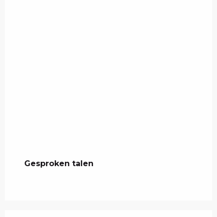
Gesproken talen
Gesproken talen