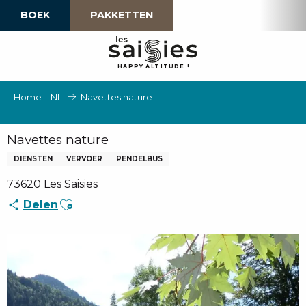
Aller
BOEK
PAKKETTEN
au
contenu
principal
H
A
P
P
Y
 A
L
TI
T
U
D
E
!
Home – NL
Navettes nature
Navettes nature
DIENSTEN
VERVOER
PENDELBUS
73620 Les Saisies
Ajouter aux favoris
Delen