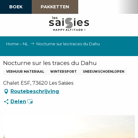
Aller
BOEK
PAKKETTEN
au
contenu
principal
H
A
P
P
Y
 A
L
TI
T
U
D
E
!
Home – NL
Nocturne sur les traces du Dahu
Nocturne sur les traces du Dahu
VERHUUR MATERIAAL
WINTERSPORT
SNEEUWSCHOENLOPEN
Chalet ESF, 73620 Les Saisies
Routebeschrijving
Ajouter aux favoris
Delen