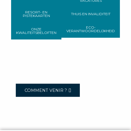
VACATURES
RESORT- EN
THUIS EN INVALIDITEIT
PISTEKAARTEN
ECO-
ONZE
VERANTWOORDELIJKHEID
KWALITEITSBELOFTEN
COMMENT VENIR ?