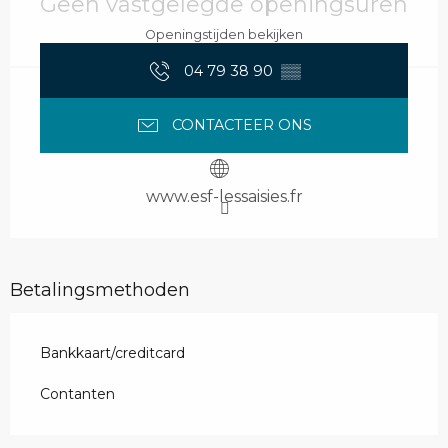
Geen vastgelegde openingsuren
Openingstijden bekijken
04 79 38 90
▒▒
CONTACTEER ONS
www.esf-lessaisies.fr
Betalingsmethoden
Bankkaart/creditcard
Contanten