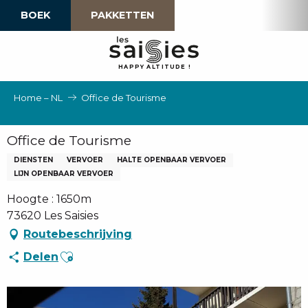
Aller
BOEK
PAKKETTEN
au
contenu
principal
H
A
P
P
Y
 A
L
TI
T
U
D
E
!
Home – NL
Office de Tourisme
Office de Tourisme
DIENSTEN
VERVOER
HALTE OPENBAAR VERVOER
LIJN OPENBAAR VERVOER
Hoogte : 1650m
73620 Les Saisies
Routebeschrijving
Ajouter aux favoris
Delen