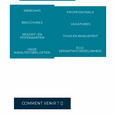
WEBCAMS
PROFESSIONALS
BROCHURES
VACATURES
RESORT- EN
THUIS EN INVALIDITEIT
PISTEKAARTEN
ECO-
ONZE
VERANTWOORDELIJKHEID
KWALITEITSBELOFTEN
COMMENT VENIR ?