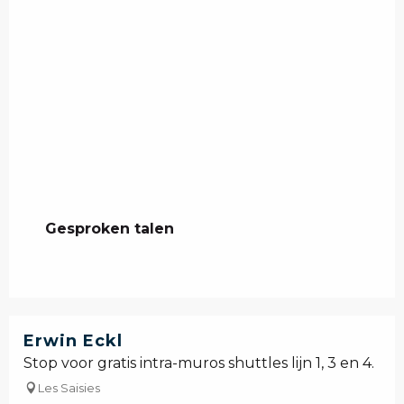
Gesproken talen
Gesproken talen
Erwin Eckl
Stop voor gratis intra-muros shuttles lijn 1, 3 en 4.
Les Saisies