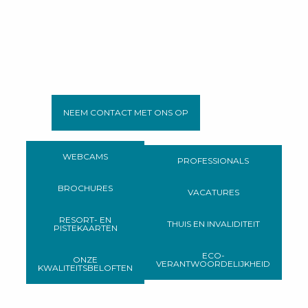
NEEM CONTACT MET ONS OP
WEBCAMS
PROFESSIONALS
BROCHURES
VACATURES
RESORT- EN
THUIS EN INVALIDITEIT
PISTEKAARTEN
ECO-
ONZE
VERANTWOORDELIJKHEID
KWALITEITSBELOFTEN