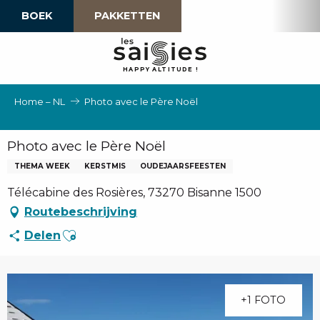
Aller
BOEK
PAKKETTEN
au
contenu
principal
H
A
P
P
Y
 A
L
TI
T
U
D
E
!
Home – NL
Photo avec le Père Noël
Photo avec le Père Noël
THEMA WEEK
KERSTMIS
OUDEJAARSFEESTEN
Télécabine des Rosières, 73270 Bisanne 1500
Routebeschrijving
Ajouter aux favoris
Delen
+1 FOTO