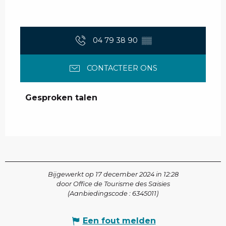
04 79 38 90
▒▒
CONTACTEER ONS
Gesproken talen
Gesproken talen
Bijgewerkt op 17 december 2024 in 12:28
door Office de Tourisme des Saisies
(Aanbiedingscode :
6345011
)
Een fout melden