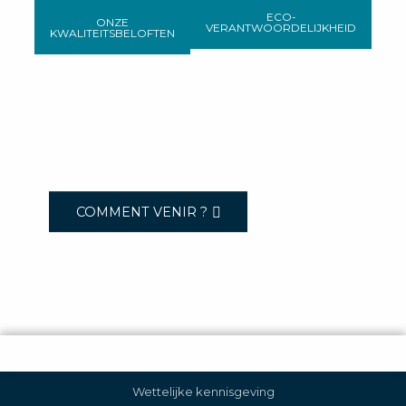
ECO-
ONZE
VERANTWOORDELIJKHEID
KWALITEITSBELOFTEN
COMMENT VENIR ?
Wettelijke kennisgeving