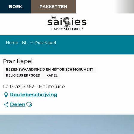
Aller
BOEK
PAKKETTEN
au
contenu
principal
H
A
P
P
Y
 A
L
TI
T
U
D
E
!
Home – NL
Praz Kapel
Praz Kapel
BEZIENSWAARDIGHEID EN HISTORISCH MONUMENT
RELIGIEUS ERFGOED
KAPEL
Le Praz, 73620 Hauteluce
Routebeschrijving
Ajouter aux favoris
Delen