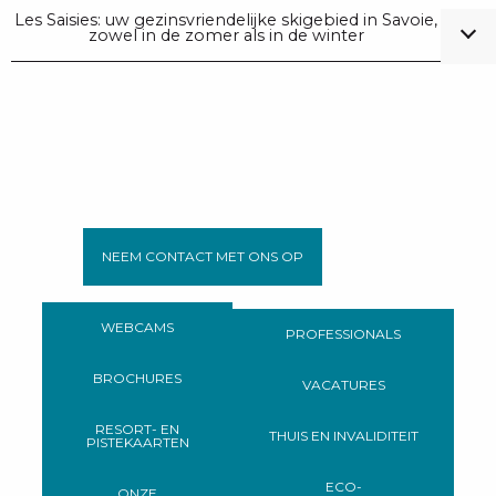
Les Saisies: uw gezinsvriendelijke skigebied in Savoie,
zowel in de zomer als in de winter
NEEM CONTACT MET ONS OP
WEBCAMS
PROFESSIONALS
BROCHURES
VACATURES
RESORT- EN
THUIS EN INVALIDITEIT
PISTEKAARTEN
ECO-
ONZE