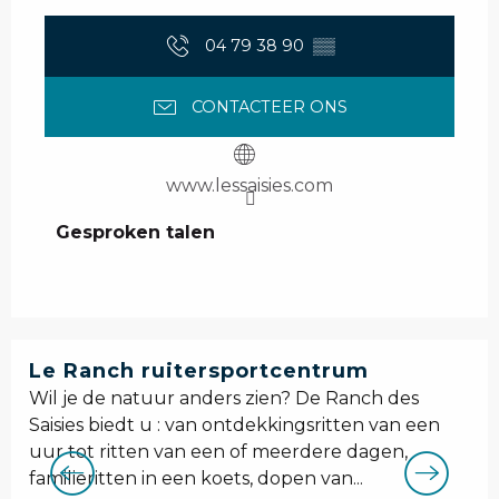
04 79 38 90
▒▒
CONTACTEER ONS
www.lessaisies.com
Gesproken talen
Gesproken talen
Le Ranch ruitersportcentrum
Wil je de natuur anders zien? De Ranch des
Saisies biedt u : van ontdekkingsritten van een
uur tot ritten van een of meerdere dagen,
familieritten in een koets, dopen van...