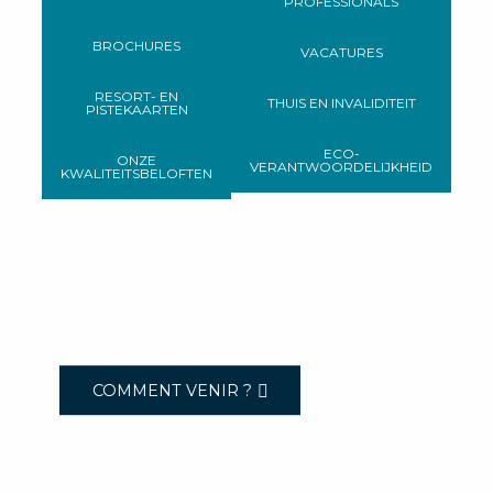
PROFESSIONALS
BROCHURES
VACATURES
RESORT- EN
THUIS EN INVALIDITEIT
PISTEKAARTEN
ECO-
ONZE
VERANTWOORDELIJKHEID
KWALITEITSBELOFTEN
COMMENT VENIR ?