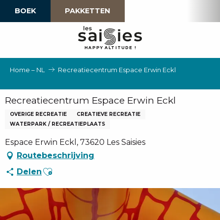
Aller
BOEK
PAKKETTEN
au
contenu
principal
H
A
P
P
Y
 A
L
TI
T
U
D
E
!
Home – NL
Recreatiecentrum Espace Erwin Eckl
Recreatiecentrum Espace Erwin Eckl
OVERIGE RECREATIE
CREATIEVE RECREATIE
WATERPARK / RECREATIEPLAATS
Espace Erwin Eckl, 73620 Les Saisies
Routebeschrijving
Ajouter aux favoris
Delen